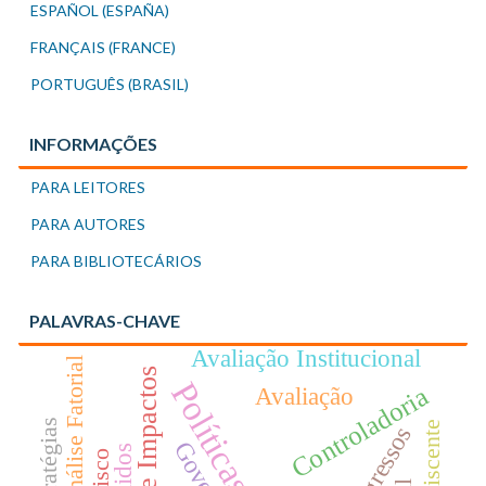
ESPAÑOL (ESPAÑA)
FRANÇAIS (FRANCE)
PORTUGUÊS (BRASIL)
INFORMAÇÕES
PARA LEITORES
PARA AUTORES
PARA BIBLIOTECÁRIOS
PALAVRAS-CHAVE
Avaliação Institucional
Análise Fatorial
Controladoria
Avaliação
Estratégias
Egressos