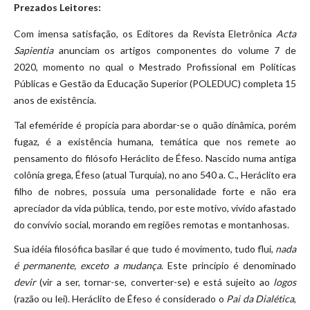
Prezados Leitores:
Com imensa satisfação, os Editores da Revista Eletrônica
Acta
Sapientia
anunciam os artigos componentes do volume 7 de
2020, momento no qual o Mestrado Profissional em Políticas
Públicas e Gestão da Educação Superior (POLEDUC) completa 15
anos de existência.
Tal efeméride é propícia para abordar-se o quão dinâmica, porém
fugaz, é a existência humana, temática que nos remete ao
pensamento do filósofo Heráclito de Éfeso. Nascido numa antiga
colônia grega, Éfeso (atual Turquia), no ano 540 a. C., Heráclito era
filho de nobres, possuía uma personalidade forte e não era
apreciador da vida pública, tendo, por este motivo, vivido afastado
do convívio social, morando em regiões remotas e montanhosas.
Sua idéia filosófica basilar é que tudo é movimento, tudo flui,
nada
é permanente, exceto a mudança
. Este princípio é denominado
devir
(vir a ser, tornar-se, converter-se) e está sujeito ao
logos
(razão ou lei). Heráclito de Éfeso é considerado o
Pai da Dialética
,