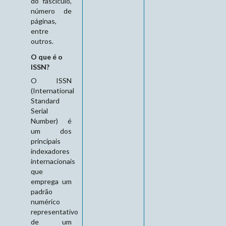
do fascículo,
número de
páginas,
entre
outros.
O que é o
ISSN?
O ISSN
(International
Standard
Serial
Number) é
um dos
principais
indexadores
internacionais
que
emprega um
padrão
numérico
representativo
de um