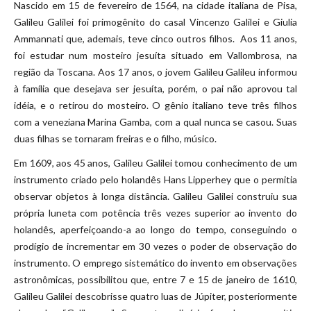
Nascido em 15 de fevereiro de 1564, na cidade italiana de Pisa,
Galileu Galilei foi primogênito do casal Vincenzo Galilei e Giulia
Ammannati que, ademais, teve cinco outros filhos. Aos 11 anos,
foi estudar num mosteiro jesuíta situado em Vallombrosa, na
região da Toscana. Aos 17 anos, o jovem Galileu Galileu informou
à família que desejava ser jesuíta, porém, o pai não aprovou tal
idéia, e o retirou do mosteiro. O gênio italiano teve três filhos
com a veneziana Marina Gamba, com a qual nunca se casou. Suas
duas filhas se tornaram freiras e o filho, músico.
Em 1609, aos 45 anos, Galileu Galilei tomou conhecimento de um
instrumento criado pelo holandês Hans Lipperhey que o permitia
observar objetos à longa distância. Galileu Galilei construiu sua
própria luneta com potência três vezes superior ao invento do
holandês, aperfeiçoando-a ao longo do tempo, conseguindo o
prodígio de incrementar em 30 vezes o poder de observação do
instrumento. O emprego sistemático do invento em observações
astronômicas, possibilitou que, entre 7 e 15 de janeiro de 1610,
Galileu Galilei descobrisse quatro luas de Júpiter, posteriormente