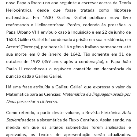
novo Papa o liberou no ano seguinte a escrever acerca da Teoria
Heliocêntrica, desde que fosse tratada como hipótese
matemática. Em 1630, Galileu Galilei publicou novo livro
reafirmando o Heliocentrismo. Porém, cedendo às pressões, o
Papa Urbano VIII enviou o caso à Inquisição e em 22 de junho de
1633, Galileu Galilei foi condenado à prisão em sua residência, em
Arcetri (Florença), por heresia. Lá o gênio italiano permaneceu até
sua morte, em 8 de janeiro de 1642. Tão somente em 31 de
outubro de 1992 (359 anos após a condenação), o Papa João
Paulo II reconheceu o equívoco cometido em decorrência da
punição dada a Galileu Galilei.
Há uma frase atribuída a Galileu Galilei, que expressa o valor da
Matemática para as Ciências:
Matemática é a linguagem usada por
Deus para criar o Universo.
Como referido, a partir deste volume, a Revista Eletrônica
Acta
Sapientia
adota a sistemática de Fluxo Contínuo. Assim sendo, na
medida em que os artigos submetidos forem analisados e
aprovados, os textos de apresentação serão atualizados.