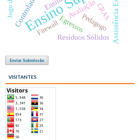
Ensino Superior
Assistência Estudantil
Controladoria
Ensino
Avaliação
CRAS
Pedagogo
Egressos
Firewall
Resíduos Sólidos
Enviar Submissão
VISITANTES