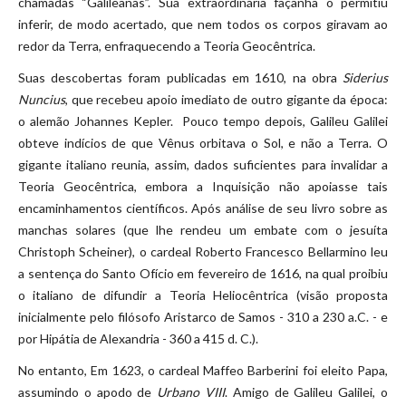
chamadas “Galileanas”. Sua extraordinária façanha o permitiu
inferir, de modo acertado, que nem todos os corpos giravam ao
redor da Terra, enfraquecendo a Teoria Geocêntrica.
Suas descobertas foram publicadas em 1610, na obra
Siderius
Nuncius
, que recebeu apoio imediato de outro gigante da época:
o alemão Johannes Kepler. Pouco tempo depois, Galileu Galilei
obteve indícios de que Vênus orbitava o Sol, e não a Terra. O
gigante italiano reunia, assim, dados suficientes para invalidar a
Teoria Geocêntrica, embora a Inquisição não apoiasse tais
encaminhamentos científicos. Após análise de seu livro sobre as
manchas solares (que lhe rendeu um embate com o jesuíta
Christoph Scheiner), o cardeal Roberto Francesco Bellarmino leu
a sentença do Santo Ofício em fevereiro de 1616, na qual proibiu
o italiano de difundir a Teoria Heliocêntrica (visão proposta
inicialmente pelo filósofo Aristarco de Samos - 310 a 230 a.C. - e
por Hipátia de Alexandria - 360 a 415 d. C.).
No entanto, Em 1623, o cardeal Maffeo Barberini foi eleito Papa,
assumindo o apodo de
Urbano VIII
. Amigo de Galileu Galilei, o