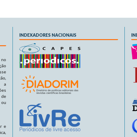
INDEXADORES NACIONAIS
IN
 no
ção
sse
ção,
e a
ões
s de
 ou
ar e
ca,