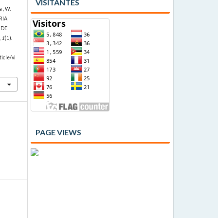
VISITANTES
 , W.
RIA
 DE
,
1
(1).
icle/vi
PAGE VIEWS