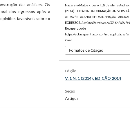
nstrução das análises. Os
Nazareno Matos Ribeiro, F., & Bandeira Andriola
oral dos egressos após a
(2014). EFICÁCIA DA FORMAÇÃO UNIVERSITÁ
ATRAVÉS DA ANÁLISE DA INSERÇÃO LABORAL
opiniões favoráveis sobre o
EGRESSOS.
Revista Eletrônica ACTA SAPIENTIA
Recuperado de
https://actasapientia.com.br/index.php/acsa/art
ew/6
Fomatos de Citação
Edição
V. 1 N. 1 (2014): EDIÇÃO 2014
Seção
Artigos