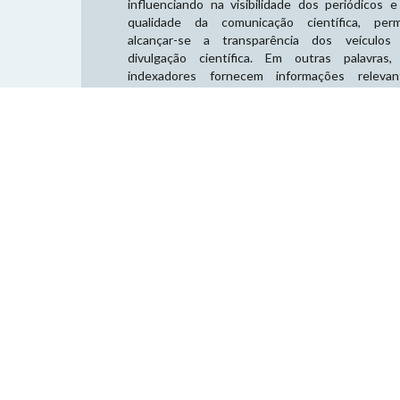
influenciando na visibilidade dos periódicos e
qualidade da comunicação científica, perm
alcançar-se a transparência dos veículos
divulgação científica. Em outras palavras,
indexadores fornecem informações relevan
sobre os artigos (papers) e os periódicos, dand
leitor a oportunidade de encontrá-lo por meio
dados como: autor, título do artigo, título
publicação (periódico), ano, volume e/ou númer
fascículo, número de páginas, entre outros.
O que é o ISSN?
O ISSN (International Standard Serial Number) 
dos principais indexadores internacionais 
emprega um padrão numérico representativo de
sistema de registro para publicações seria
(revistas e jornais científicos), sendo usado 
mercado editorial mundial.
O que é o ISBN?
O ISBN (International Standard Book Number
outro indexador internacional, que tam
emprega um padrão numérico representativo de