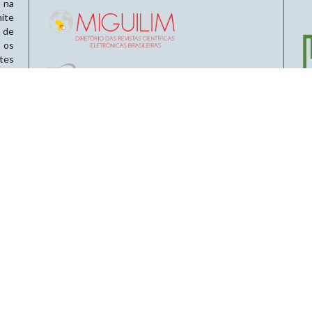
 na
ite
 de
 os
tes
o ao
 de
 da
o do
é um
que
 um
das
pelo
) é
bém
 um