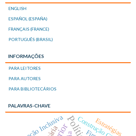
ENGLISH
ESPAÑOL (ESPAÑA)
FRANÇAIS (FRANCE)
PORTUGUÊS (BRASIL)
INFORMAÇÕES
PARA LEITORES
PARA AUTORES
PARA BIBLIOTECÁRIOS
PALAVRAS-CHAVE
Educação Inclusiva
Construção Civil
Estratégias