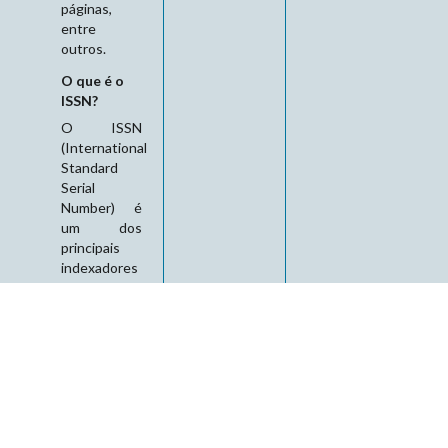
páginas,
entre
outros.
O que é o
ISSN?
O ISSN
(International
Standard
Serial
Number) é
um dos
principais
indexadores
internacionais
que
emprega um
padrão
numérico
representativo
de um
sistema de
registro para