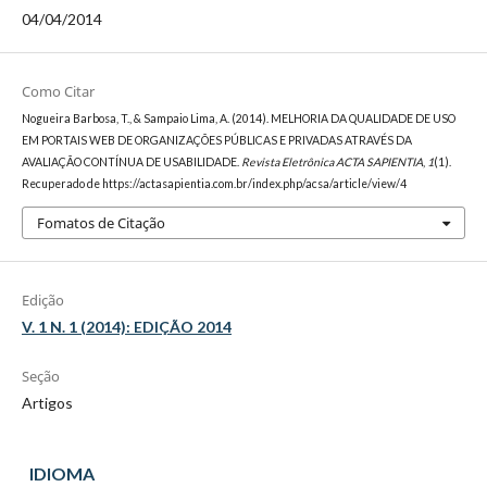
04/04/2014
Como Citar
Nogueira Barbosa, T., & Sampaio Lima, A. (2014). MELHORIA DA QUALIDADE DE USO
EM PORTAIS WEB DE ORGANIZAÇÕES PÚBLICAS E PRIVADAS ATRAVÉS DA
AVALIAÇÃO CONTÍNUA DE USABILIDADE.
Revista Eletrônica ACTA SAPIENTIA
,
1
(1).
Recuperado de https://actasapientia.com.br/index.php/acsa/article/view/4
Fomatos de Citação
Edição
V. 1 N. 1 (2014): EDIÇÃO 2014
Seção
Artigos
IDIOMA