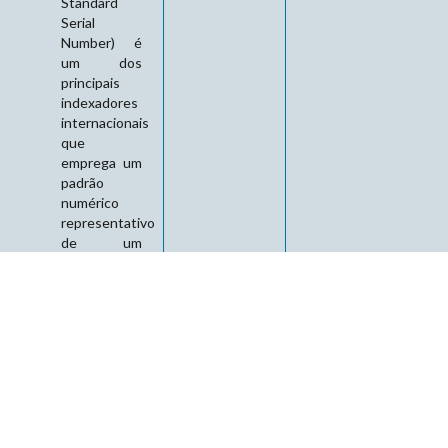
Standard
Serial
Number) é
um dos
principais
indexadores
internacionais
que
emprega um
padrão
numérico
representativo
de um
sistema de
registro para
publicações
seriadas
(revistas e
jornais
científicos),
sendo usado
pelo
mercado