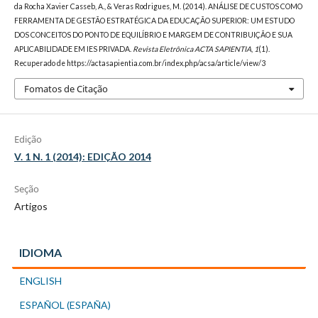
da Rocha Xavier Casseb, A., & Veras Rodrigues, M. (2014). ANÁLISE DE CUSTOS COMO
FERRAMENTA DE GESTÃO ESTRATÉGICA DA EDUCAÇÃO SUPERIOR: UM ESTUDO
DOS CONCEITOS DO PONTO DE EQUILÍBRIO E MARGEM DE CONTRIBUIÇÃO E SUA
APLICABILIDADE EM IES PRIVADA.
Revista Eletrônica ACTA SAPIENTIA
,
1
(1).
Recuperado de https://actasapientia.com.br/index.php/acsa/article/view/3
Fomatos de Citação
Edição
V. 1 N. 1 (2014): EDIÇÃO 2014
Seção
Artigos
IDIOMA
ENGLISH
ESPAÑOL (ESPAÑA)