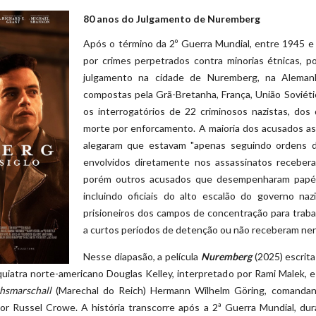
80 anos do Julgamento de Nuremberg
Após o término da 2º Guerra Mundial, entre 1945 e
por crimes perpetrados contra minorias étnicas, 
julgamento na cidade de Nuremberg, na Alemanh
compostas pela Grã-Bretanha, França, União Soviéti
os interrogatórios de 22 criminosos nazistas, do
morte por enforcamento. A maioria dos acusados a
alegaram que estavam "apenas seguindo ordens de
envolvidos diretamente nos assassinatos receber
porém outros acusados que desempenharam papéi
incluindo oficiais do alto escalão do governo na
prisioneiros dos campos de concentração para trab
a curtos períodos de detenção ou não receberam ne
Nesse diapasão, a película
Nuremberg
(2025) escrita
quiatra norte-americano Douglas Kelley, interpretado por Rami Malek, e 
hsmarschall
(Marechal do Reich) Hermann Wilhelm Göring, comanda
or Russel Crowe. A história transcorre após a 2ª Guerra Mundial, dur