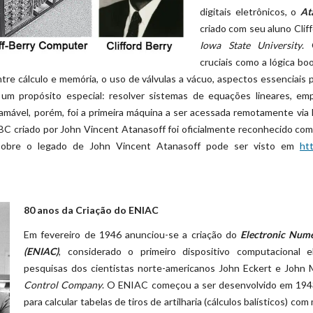
digitais eletrônicos, o
At
criado com seu aluno Clif
Iowa State University
. 
cruciais como a lógica b
entre cálculo e memória, o uso de válvulas a vácuo, aspectos essenciais
 propósito especial: resolver sistemas de equações lineares, em
mável, porém, foi a primeira máquina a ser acessada remotamente via l
ABC criado por John Vincent Atanasoff foi oficialmente reconhecido com
 sobre o legado de John Vincent Atanasoff pode ser visto em
ht
80 anos da Criação do ENIAC
Em fevereiro de 1946 anunciou-se a criação do
Electronic Nume
(ENIAC)
, considerado o primeiro dispositivo computacional el
pesquisas dos cientistas norte-americanos John Eckert e John
Control Company
. O ENIAC começou a ser desenvolvido em 1943
para calcular tabelas de tiros de artilharia (cálculos balísticos) co