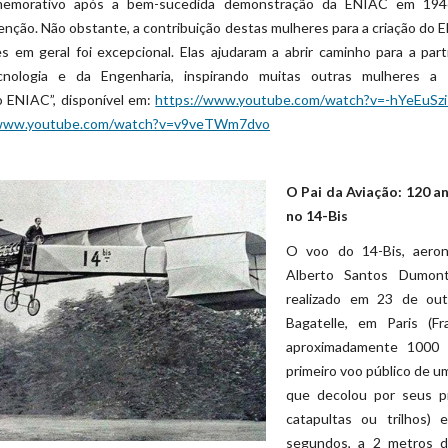
omemorativo após a bem-sucedida demonstração da ENIAC em 1946
enção. Não obstante, a contribuição destas mulheres para a criação do
 em geral foi excepcional. Elas ajudaram a abrir caminho para a part
nologia e da Engenharia, inspirando muitas outras mulheres a s
 ENIAC”, disponível em:
https://www.youtube.com/watch?v=-hYeEuSzi
/www.youtube.com/watch?v=v9veTWm7dvo
O Pai da Aviação: 120 
no 14-Bis
O voo do 14-Bis, aeron
Alberto Santos Dumont
realizado em 23 de ou
Bagatelle, em Paris (F
aproximadamente 1000 
primeiro voo público de u
que decolou por seus pr
catapultas ou trilhos)
segundos, a 2 metros de