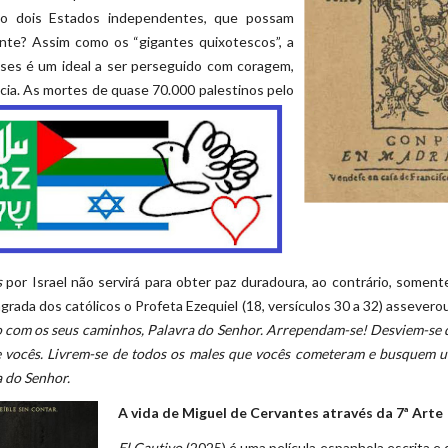
mo dois Estados independentes, que possam
ente? Assim como os “gigantes quixotescos”, a
nses é um ideal a ser perseguido com coragem,
cia.
As mortes de quase 70.000 palestinos pelo
s
por Israel não servirá para obter paz duradoura, ao contrário, somen
agrada dos católicos o Profeta Ezequiel (18, versículos 30 a 32) assevero
do com os seus caminhos, Palavra do Senhor. Arrependam-se! Desviem-se d
 vocês. Livrem-se de todos os males que vocês cometeram e busquem u
 do Senhor.
A vida de Miguel de Cervantes através da 7ª Arte
El Cautivo
(2025) é uma película espanhola escrita e 