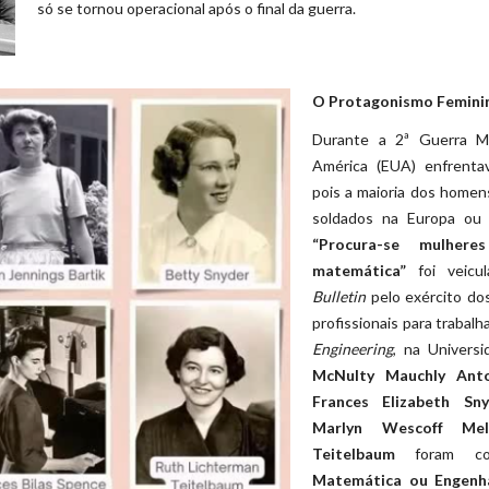
só se tornou operacional após o final da guerra.
O Protagonismo Feminin
Durante a 2ª Guerra M
América (EUA) enfrentav
pois a maioria dos homen
soldados na Europa ou 
“Procura-se mulhere
matemática”
foi veicu
Bulletin
pelo exército do
profissionais para trabalh
Engineering
, na Universi
McNulty Mauchly Anton
Frances Elizabeth Sny
Marlyn Wescoff Mel
Teitelbaum
foram con
Matemática ou Engenh