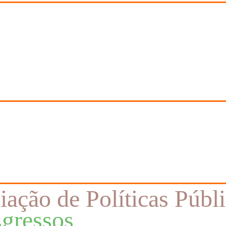
iação de Políticas Públ
gressos