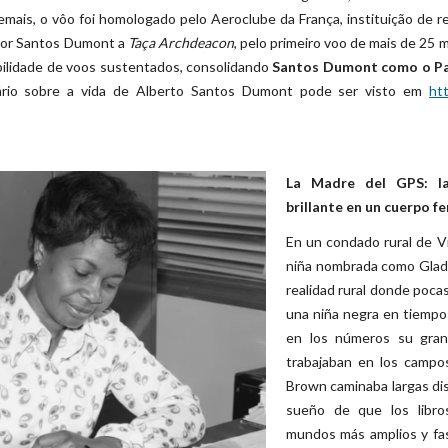
demais, o vôo foi homologado pelo Aeroclube da França, instituição de 
ntor Santos Dumont a
Taça Archdeacon
, pelo primeiro voo de mais de 25 
abilidade de voos sustentados, consolidando
Santos Dumont como o Pa
ário sobre a vida de Alberto Santos Dumont pode ser visto em
ht
La Madre del GPS: l
brillante en un cuerpo f
En un condado rural de V
niña nombrada como Glad
realidad rural donde poca
una niña negra en tiempo
en los números su gran
trabajaban en los campo
Brown caminaba largas dis
sueño de que los libros
mundos más amplios y fas