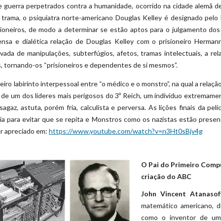
e guerra perpetrados contra a humanidade, ocorrido na cidade alemã 
rama, o psiquiatra norte-americano Douglas Kelley é designado pelo
isioneiros, de modo a determinar se estão aptos para o julgamento dos
tensa e dialética relação de Douglas Kelley com o prisioneiro Herman
vada de manipulações, subterfúgios, afetos, tramas intelectuais, a re
s, tornando-os “prisioneiros e dependentes de si mesmos”.
eiro labirinto interpessoal entre “o médico e o monstro”, na qual a rela
ia de um dos líderes mais perigosos do 3º Reich, um indivíduo extremame
sagaz, astuta, porém fria, calculista e perversa. As lições finais da pe
ria para evitar que se repita e Monstros como os nazistas estão prese
ser apreciado em:
https://www.youtube.com/watch?v=n3Ht0sBjv4g
O Pai do Primeiro Compu
criação do ABC
John Vincent Atanasof
matemático americano, d
como o inventor de um