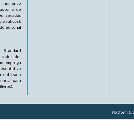
 numérico
sistema de
es seriadas
entíficos),
o editorial
l Standard
 indexador
bém emprega
resentativo
o utilizado
undial para
livros).
Platform & 