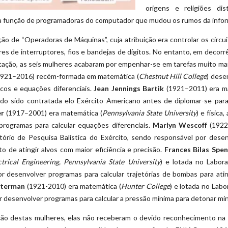
origens e religiões dis
a função de programadoras do computador que mudou os rumos da infor
ão de “Operadoras de Máquinas”, cuja atribuição era controlar os circu
es de interruptores, fios e bandejas de dígitos. No entanto, em decorr
ação, as seis mulheres acabaram por empenhar-se em tarefas muito mai
921–2016) recém-formada em matemática (
Chestnut Hill College
) dese
ticos e equações diferenciais.
Jean Jennings Bartik
(1921–2011) era ma
ndo sido contratada elo Exército Americano antes de diplomar-se para 
er
(1917–2001) era matemática (
Pennsylvania State University
) e física
programas para calcular equações diferenciais.
Marlyn Wescoff
(1922
tório de Pesquisa Balística do Exército, sendo responsável por desen
to de atingir alvos com maior eficiência e precisão.
Frances Bilas Spe
rical Engineering, Pennsylvania State University
) e lotada no Labora
r desenvolver programas para calcular trajetórias de bombas para ati
hterman
(1921-2010) era matemática (
Hunter College
) e lotada no Labo
r desenvolver programas para calcular a pressão mínima para detonar min
ção destas mulheres, elas não receberam o devido reconhecimento na