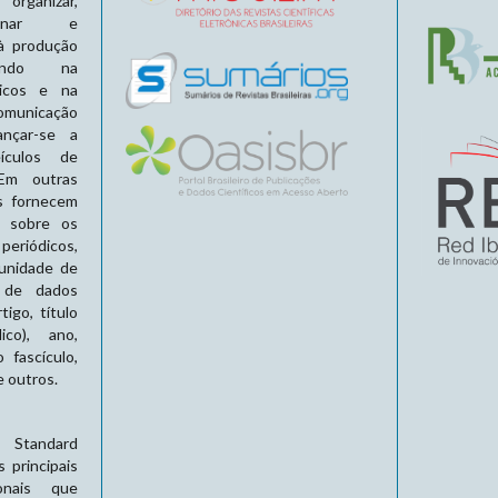
rganizar,
eminar e
à produção
ciando na
dicos e na
unicação
cançar-se a
ículos de
 Em outras
es fornecem
s sobre os
periódicos,
tunidade de
 de dados
tigo, título
ico), ano,
fascículo,
e outros.
l Standard
 principais
ionais que