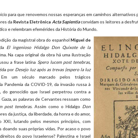
opício para que renovemos nossas esperanças em caminhos alternativos 
tores da
Revista Eletrônica
Acta Sapientia
convidam os leitores a desfru
dico e relembram efemérides da História do Mundo.
edição da magistral obra do espanhol
Miguel de
lada
El ingenioso Hidalgo Don Quixote de la
ima. Na capa original da obra há uma ilustração
sou a frase latina
Spero lucem post tenebras
,
zida por
Desejo luz após as trevas (espero la luz
 Em um século marcado pelos trágicos
a Pandemia da COVID-19, da invasão russa à
, do genocídio que Israel perpetrou contra a
e Gaza, as palavras de Cervantes ressoam como
m post tenebras
. Assim como o Hidalgo
Don
res da justiça, da liberdade, da honra e do amor,
 XXI, lutando pelos mesmos princípios, com
os doando suas próprias vidas. Por acaso o povo
reitos do povo Israelense? Palestina e Israel