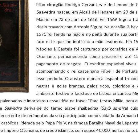
Filho cirurgião Rodrigo Cervantes e de Leonor de 
Saavedra
nasceu em Alcalá de Henares em 29 de s
Madrid em 23 de abril de 1616. Em 1569 foge à It
duelo travado com Antonio Sigura. Na ocasião já hav
1571 foi ferido na mão e no peito durante sua part
fato este que lhe inutilizou a mão esquerda. Em 
Nápoles à Castela foi capturado por corsários de
Otomano, permanecendo como prisioneiro até 15
pagamento de resgate. O escritor espanhol viveu
acompanhando o rei castelhano Filipe I de Portug
esse período. O austero monarca espanhol trocou
negras e golas brancas, pelos ricos, coloridos e
ambiente festivo e faustoso de Lisboa encantou M
aixonados e imortalizou essa idéia na frase: “Para festas Milão, para am
me
Saavedra
deriva-se do termo árabe shaibedraa (
Šayb aḏ-ḏirā
) cuj
decorrente de ferimentos da sua participação como soldado da Armada
 católicos liderada pelo Papa Pio V, na famosa Batalha Naval de Lepant
 ao Império Otomano, de credo islâmico, com quase 40.000 mortos no tota