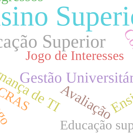
sino Superi
Co
ação Superior
Jogo de Interesses
nança de TI
Gestão Universitár
ogo
Avaliação
Ens
CRAS
Educação sup