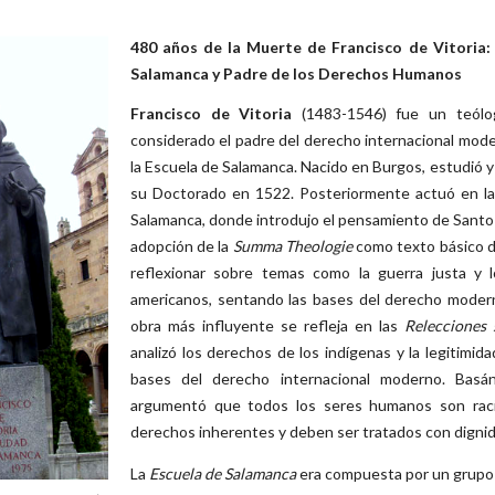
480 años de la Muerte de Francisco de Vitoria: 
Salamanca y Padre de los Derechos Humanos
Francisco de Vitoria
(1483-1546) fue un teólogo
considerado el padre del derecho internacional mod
la Escuela de Salamanca. Nacido en Burgos, estudió 
su Doctorado en 1522. Posteriormente actuó en las
Salamanca, donde introdujo el pensamiento de Santo
adopción de la
Summa Theologie
como texto básico d
reflexionar sobre temas como la guerra justa y 
americanos, sentando las bases del derecho moder
obra más influyente se refleja en las
Relecciones 
analizó los derechos de los indígenas y la legitimid
bases del derecho internacional moderno. Basá
argumentó que todos los seres humanos son racio
derechos inherentes y deben ser tratados con dignid
La
Escuela de Salamanca
era compuesta por un grupo d