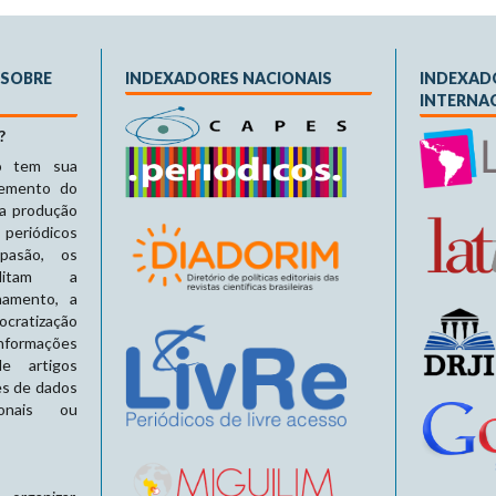
 SOBRE
INDEXADORES NACIONAIS
INDEXAD
INTERNA
?
o tem sua
remento do
a produção
riódicos
apasão, os
bilitam a
namento, a
cratização
formações
de artigos
es de dados
ionais ou