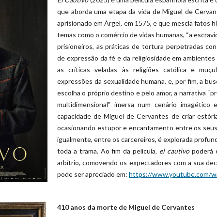
que aborda uma etapa da vida de Miguel de Cerva
aprisionado em Árgel, em 1575, e que mescla fatos hi
temas como o comércio de vidas humanas, “a escravi
prisioneiros, as práticas de tortura perpetradas co
de expressão da fé e da religiosidade em ambientes 
as críticas veladas às religiões católica e muçu
expressões da sexualidade humana, e, por fim, a bus
escolha o próprio destino e pelo amor, a narrativa “
multidimensional” imersa num cenário imagético 
capacidade de Miguel de Cervantes de criar estóri
ocasionando estupor e encantamento entre os seus
igualmente, entre os carcereiros, é explorada profun
toda a trama. Ao fim da película,
el cautivo
poderá e
arbítrio, comovendo os expectadores com a sua decisã
pode ser apreciado em:
https://www.youtube.com/
410 anos da morte de Miguel de Cervantes