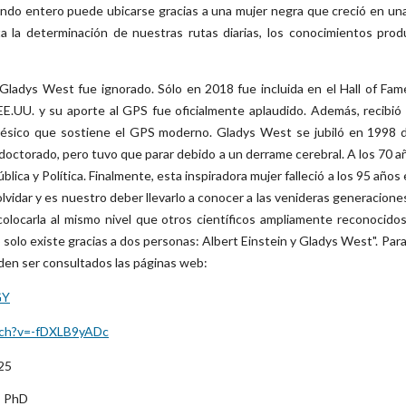
do entero puede ubicarse gracias a una mujer negra que creció en una
a la determinación de nuestras rutas diarias, los conocimientos pr
ladys West fue ignorado. Sólo en 2018 fue incluida en el Hall of Fam
EE.UU. y su aporte al GPS fue oficialmente aplaudido. Además, recibió
désico que sostiene el GPS moderno. Gladys West se jubiló en 1998
 doctorado, pero tuvo que parar debido a un derrame cerebral. A los 70 
lica y Política. Finalmente, esta inspiradora mujer falleció a los 95 años
lvidar y es nuestro deber llevarlo a conocer a las venideras generacione
olocarla al mismo nivel que otros científicos ampliamente reconocidos
S solo existe gracias a dos personas: Albert Einstein y Gladys West". Par
den ser consultados las páginas web:
GY
tch?v=-fDXLB9yADc
25
, PhD