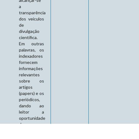
alcançar-se
a
transparência
dos veículos
de
divulgação
científica.
Em outras
palavras, os
indexadores
fornecem
informações
relevantes
sobre os
artigos
(papers) e os
periódicos,
dando ao
leitor a
oportunidade
de
encontrá-lo
por meio de