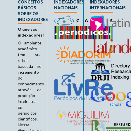
CONCEITOS
INDEXADORES
INDEXADORES
BÁSICOS
NACIONAIS
INTERNACIONAIS
SOBRE OS
INDEXADORES
O que são
indexadores?
O ambiente
acadêmico
tem sua
rotina
baseada no
incremento
do
conhecimento
através da
produção
intelectual
em
periódicos
científicos.
Nesse
diapasão, os