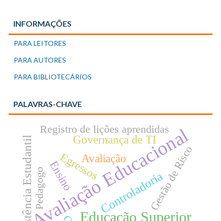
INFORMAÇÕES
PARA LEITORES
PARA AUTORES
PARA BIBLIOTECÁRIOS
PALAVRAS-CHAVE
Registro de lições aprendidas
Avaliação Educacional
Governança de TI
Assistência Estudantil
Gestão de Risco
Egressos
Avaliação
Ensino
Pedagogo
Controladoria
Educação Superior