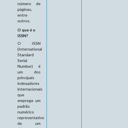
número de
páginas,
entre
outros.
O que é o
ISSN?
O ISSN
(International
Standard
Serial
Number) é
um dos
principais
indexadores
internacionais
que
emprega um
padrão
numérico
representativo
de um