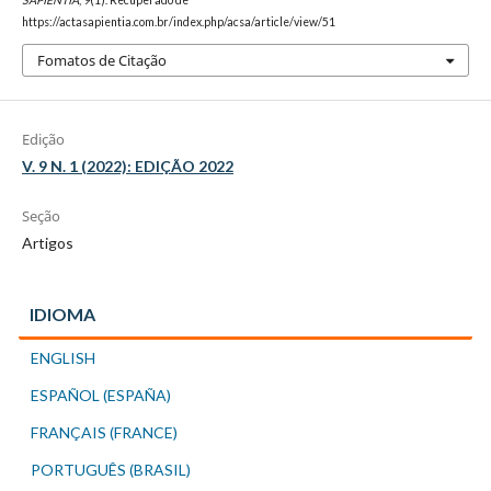
https://actasapientia.com.br/index.php/acsa/article/view/51
Fomatos de Citação
Edição
V. 9 N. 1 (2022): EDIÇÃO 2022
Seção
Artigos
IDIOMA
ENGLISH
ESPAÑOL (ESPAÑA)
FRANÇAIS (FRANCE)
PORTUGUÊS (BRASIL)