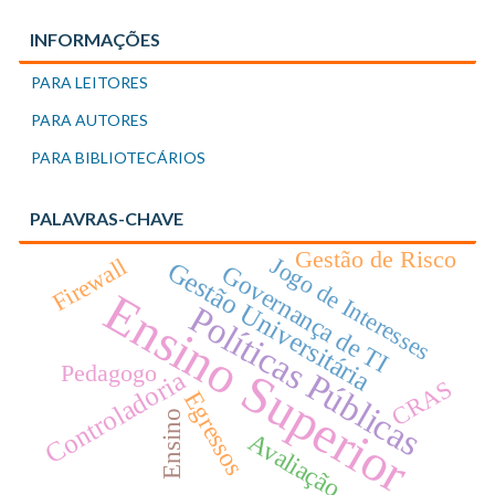
INFORMAÇÕES
PARA LEITORES
PARA AUTORES
PARA BIBLIOTECÁRIOS
PALAVRAS-CHAVE
Gestão de Risco
Jogo de Interesses
Firewall
Gestão Universitária
Governança de TI
Ensino Superior
Políticas Públicas
Pedagogo
Controladoria
CRAS
Egressos
Ensino
Avaliação