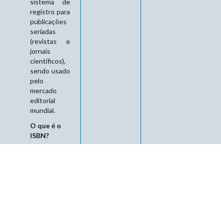
sistema de
registro para
publicações
seriadas
(revistas e
jornais
científicos),
sendo usado
pelo
mercado
editorial
mundial.
O que é o
ISBN?
O ISBN
(International
Standard
Book
Number) é
outro
indexador
internacional,